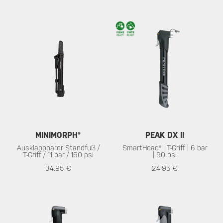
MINIMORPH®
PEAK DX II
Ausklappbarer Standfuß /
SmartHead® | T-Griff | 6 bar
T-Griff / 11 bar / 160 psi
| 90 psi
34.95 €
24.95 €