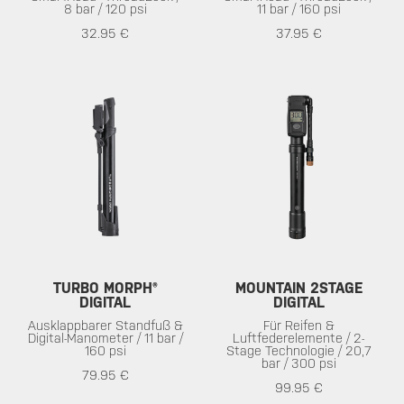
8 bar / 120 psi
11 bar / 160 psi
32.95 €
37.95 €
TURBO MORPH®
MOUNTAIN 2STAGE
DIGITAL
DIGITAL
Ausklappbarer Standfuß &
Für Reifen &
Digital-Manometer / 11 bar /
Luftfederelemente / 2-
160 psi
Stage Technologie / 20,7
bar / 300 psi
79.95 €
99.95 €