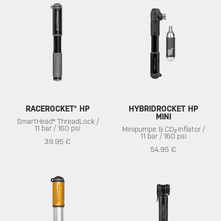
RACEROCKET® HP
HYBRIDROCKET HP
MINI
SmartHead® ThreadLock /
11 bar / 160 psi
Minipumpe & CO₂-Inflator /
11 bar / 160 psi
39.95 €
54.95 €