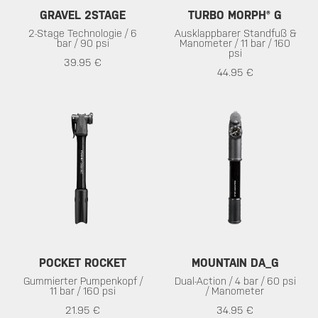
GRAVEL 2STAGE
TURBO MORPH® G
2-Stage Technologie / 6
Ausklappbarer Standfuß &
bar / 90 psi
Manometer / 11 bar / 160
psi
39.95 €
44.95 €
POCKET ROCKET
MOUNTAIN DA_G
Gummierter Pumpenkopf /
Dual-Action / 4 bar / 60 psi
11 bar / 160 psi
/ Manometer
21.95 €
34.95 €