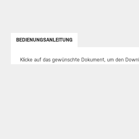
BEDIENUNGSANLEITUNG
Klicke auf das gewünschte Dokument, um den Downl
Global (.pdf)
SERVICE
ÜBER TOPEAK
HÄNDL