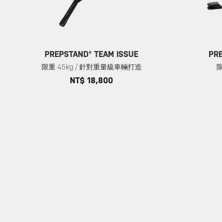
PREPSTAND® TEAM ISSUE
PR
限重 45kg / 針對重量級車輛打造
限
NT$ 18,800
服務支援
關於
店家
保固政策
關於 Topeak
尋找商
隱私權政策
科技