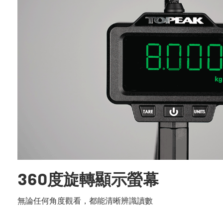
360度旋轉顯示螢幕
無論任何角度觀看，都能清晰辨識讀數