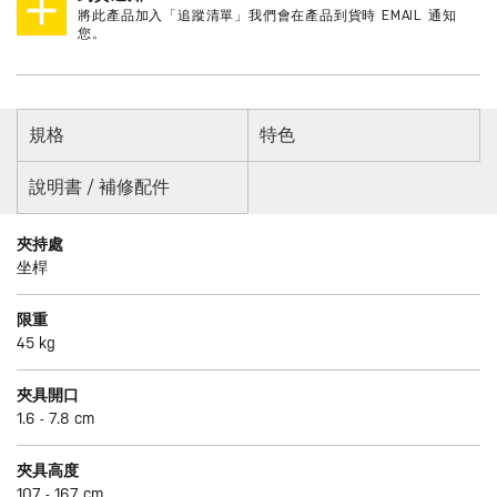
將此產品加入「追蹤清單」我們會在產品到貨時 EMAIL 通知
您。
規格
特色
說明書 / 補修配件
夾持處
坐桿
限重
45 kg
夾具開口
1.6 - 7.8 cm
夾具高度
107 - 167 cm