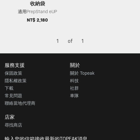
收納袋
適用PrepStand eUP
NT$ 2,180
1
of
1
服務支援
關於
保固政策
關於 Topeak
隱私權政策
科技
下載
社群
常見問題
車隊
聯絡當地代理商
店家
尋找商店
輸入您的信箱接收最新的TOPEAK消息