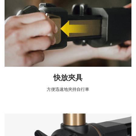
快放夾具
方便迅速地夾持自行車