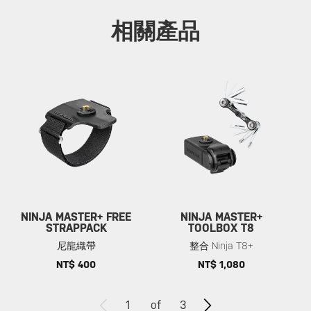
相關產品
NINJA MASTER+ FREE
NINJA MASTER+
STRAPPACK
TOOLBOX T8
尼龍織帶
整合 Ninja T8+
NT$ 400
NT$ 1,080
1
of
3