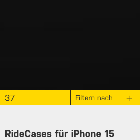
37
Filtern nach
RideCases für iPhone 15