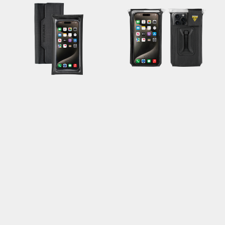
PHONE DRYWALLET
PHONE DRYBAG L
Für Smartphones bis 17 x
Für Displays bis 6,9" /
8,8 cm / IPX5
QuickClick® / wetterfest
wasserbeständig
30.95 €
29.95 €