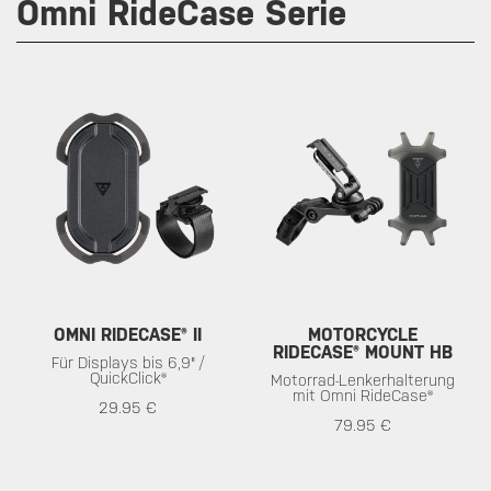
Omni RideCase Serie
OMNI RIDECASE® II
MOTORCYCLE
RIDECASE® MOUNT HB
Für Displays bis 6,9" /
QuickClick®
Motorrad-Lenkerhalterung
mit Omni RideCase®
29.95 €
79.95 €