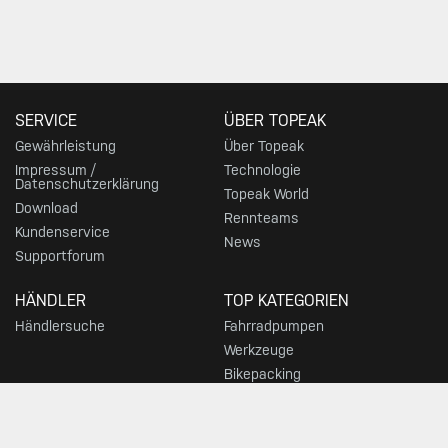
SERVICE
ÜBER TOPEAK
Gewährleistung
Über Topeak
Impressum /
Technologie
Datenschutzerklärung
Topeak World
Download
Rennteams
Kundenservice
News
Supportforum
HÄNDLER
TOP KATEGORIEN
Händlersuche
Fahrradpumpen
Werkzeuge
Bikepacking
Taschen
Gepäckträger
Ständer