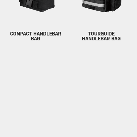
COMPACT HANDLEBAR
TOURGUIDE
BAG
HANDLEBAR BAG
2 l Kapazität / QuickClick® /
5 l Kapazität / QuickClick® /
334 g
Für E-Bike / 597 g
54.95 €
69.95 €
SERVICE
ÜBER TOPEAK
Gewährleistung
Über Topeak
Impressum /
Technologie
Datenschutzerklärung
Topeak World
Download
Rennteams
Kundenservice
News