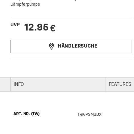
Dämpferpumpe
12.95
UVP
€
HÄNDLERSUCHE
INFO
FEATURES
ART.-NR. (TW)
TRK-PSMBDX