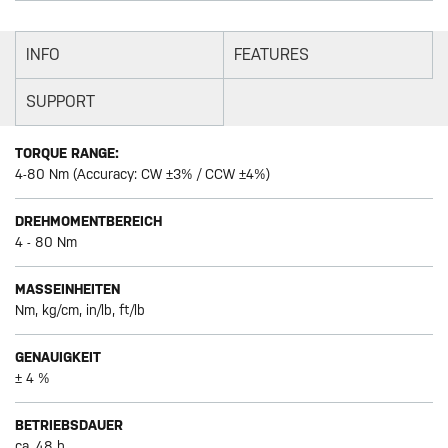
INFO
FEATURES
SUPPORT
TORQUE RANGE:
4-80 Nm (Accuracy: CW ±3% / CCW ±4%)
DREHMOMENTBEREICH
4 - 80 Nm
MASSEINHEITEN
Nm, kg/cm, in/lb, ft/lb
GENAUIGKEIT
± 4 %
BETRIEBSDAUER
ca. 48 h