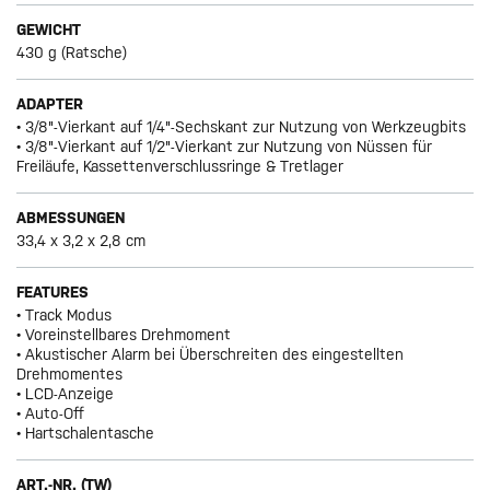
GEWICHT
430 g (Ratsche)
ADAPTER
• 3/8"-Vierkant auf 1/4"-Sechskant zur Nutzung von Werkzeugbits
• 3/8"-Vierkant auf 1/2"-Vierkant zur Nutzung von Nüssen für
Freiläufe, Kassettenverschlussringe & Tretlager
ABMESSUNGEN
33,4 x 3,2 x 2,8 cm
FEATURES
• Track Modus
• Voreinstellbares Drehmoment
• Akustischer Alarm bei Überschreiten des eingestellten
Drehmomentes
• LCD-Anzeige
• Auto-Off
• Hartschalentasche
ART.-NR. (TW)