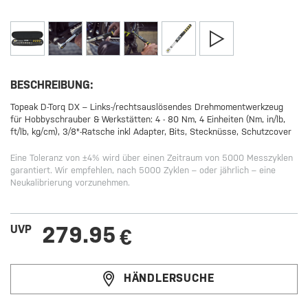
BESCHREIBUNG:
Topeak D-Torq DX – Links-/rechtsauslösendes Drehmomentwerkzeug
für Hobbyschrauber & Werkstätten: 4 - 80 Nm, 4 Einheiten (Nm, in/lb,
ft/lb, kg/cm), 3/8"-Ratsche inkl Adapter, Bits, Stecknüsse, Schutzcover
Eine Toleranz von ±4% wird über einen Zeitraum von 5000 Messzyklen
garantiert. Wir empfehlen, nach 5000 Zyklen – oder jährlich – eine
Neukalibrierung vorzunehmen.
279.95
UVP
€
HÄNDLERSUCHE