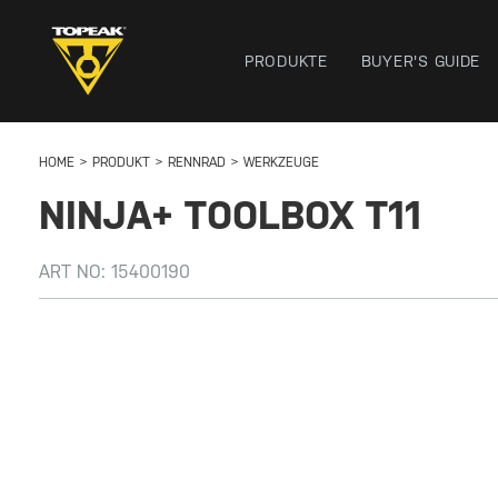
PRODUKTE
BUYER'S GUIDE
HOME
PRODUKT
RENNRAD
WERKZEUGE
NINJA+ TOOLBOX T11
ART NO:
15400190