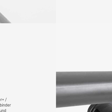
r+ /
lbinder
 und