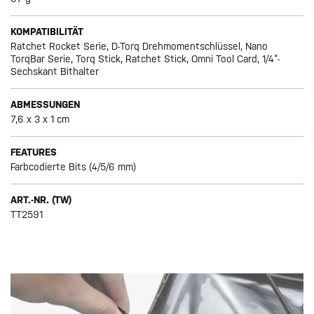
KOMPATIBILITÄT
Ratchet Rocket Serie, D-Torq Drehmomentschlüssel, Nano
TorqBar Serie, Torq Stick, Ratchet Stick, Omni Tool Card, 1/4“-
Sechskant Bithalter
ABMESSUNGEN
7,6 x 3 x 1 cm
FEATURES
Farbcodierte Bits (4/5/6 mm)
ART.-NR. (TW)
TT2591