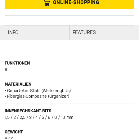
ONLINE-SHOPPING
INFO
FEATURES
FUNKTIONEN
9
MATERIALIEN
• Gehärteter Stahl (Werkzeugbits)
• Fiberglas-Composite (Organizer)
INNENSECHSKANT-BITS
1,5 / 2 / 2,5 / 3 / 4 / 5 / 6 / 8 / 10 mm
GEWICHT
67 g