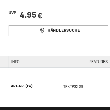
4.95
UVP
€
HÄNDLERSUCHE
INFO
FEATURES
ART.-NR. (TW)
TRK-TPGX-09