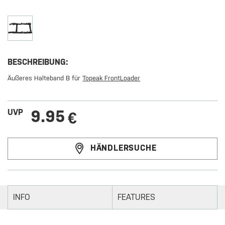
BESCHREIBUNG:
Äußeres Halteband B für
Topeak FrontLoader
9.95
UVP
€
HÄNDLERSUCHE
INFO
FEATURES