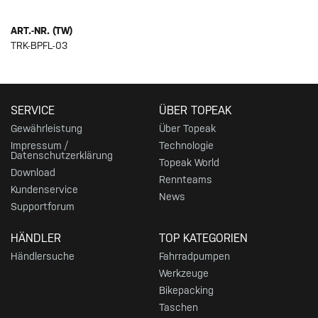
ART.-NR. (TW)
TRK-BPFL-03
SERVICE
ÜBER TOPEAK
Gewährleistung
Über Topeak
Impressum /
Technologie
Datenschutzerklärung
Topeak World
Download
Rennteams
Kundenservice
News
Supportforum
HÄNDLER
TOP KATEGORIEN
Händlersuche
Fahrradpumpen
Werkzeuge
Bikepacking
Taschen