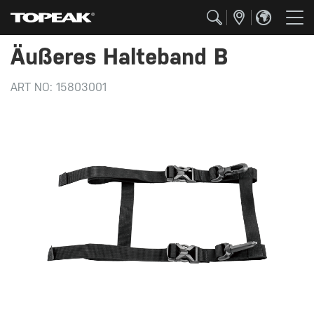
Äußeres Halteband B
ART NO:
15803001