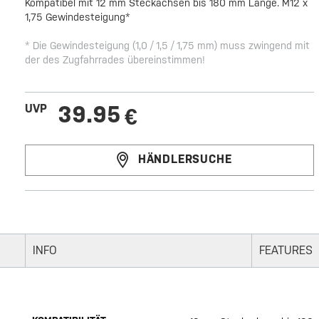
Kompatibel mit 12 mm Steckachsen bis 180 mm Länge. M12 x
1,75 Gewindesteigung*
* Die Gewindesteigung (1,0 / 1,5 / 1,75 mm) muss zwingend mit
der des Zugfahrrades übereinstimmen!
39.95
UVP
€
HÄNDLERSUCHE
INFO
FEATURES