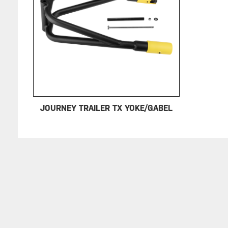
JOURNEY TRAILER TX YOKE/GABEL
SERVICE
ÜBER TOPEAK
HÄNDL
Gewährleistung
Über Topeak
Händle