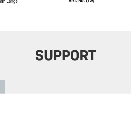
ART.-NR. (TW)
 mm Länge
SUPPORT