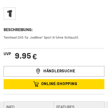
BESCHREIBUNG:
Twinhead DX5 für JoeBlow® Sport III (ohne Schlauch).
9.95
UVP
€
HÄNDLERSUCHE
ONLINE-SHOPPING
INFO
FEATURES