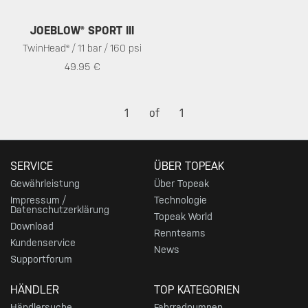
JOEBLOW® SPORT III
TwinHead® / 11 bar / 160 psi
49.95 €
1
of
1
SERVICE
ÜBER TOPEAK
Gewährleistung
Über Topeak
Impressum /
Technologie
Datenschutzerklärung
Topeak World
Download
Rennteams
Kundenservice
News
Supportforum
HÄNDLER
TOP KATEGORIEN
Händlersuche
Fahrradpumpen