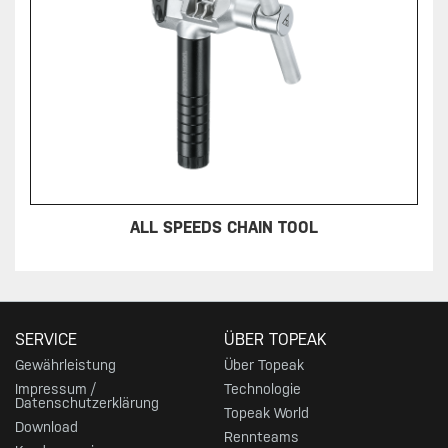
ALL SPEEDS CHAIN TOOL
SERVICE
ÜBER TOPEAK
Gewährleistung
Über Topeak
Impressum /
Technologie
Datenschutzerklärung
Topeak World
Download
Rennteams