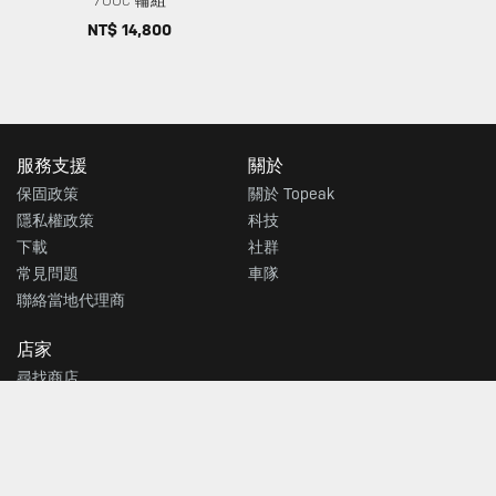
700c 輪組
NT$ 14,800
服務支援
關於
保固政策
關於 Topeak
隱私權政策
科技
下載
社群
常見問題
車隊
聯絡當地代理商
店家
尋找商店
輸入您的信箱接收最新的TOPEAK消息
送出