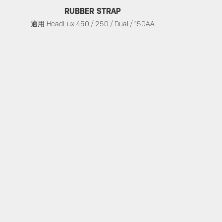
RUBBER STRAP
適用 HeadLux 450 / 250 / Dual / 150AA
服務支援
關於
店家
保固政策
關於 Topeak
尋找商
隱私權政策
科技
下載
社群
常見問題
車隊
聯絡當地代理商