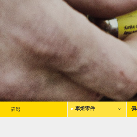
車燈零件
價
篩選