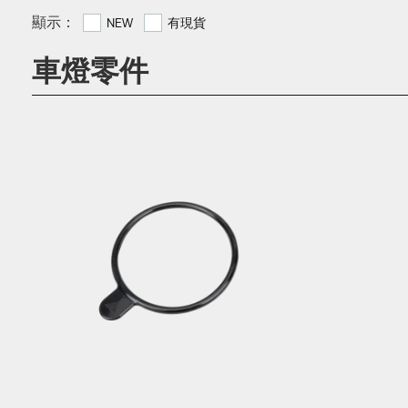
顯示：
NEW
有現貨
車燈零件