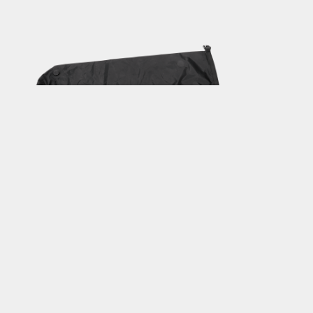
WATERPROOF INNER BAG 15L
適用 BackLoader
NT$ 700