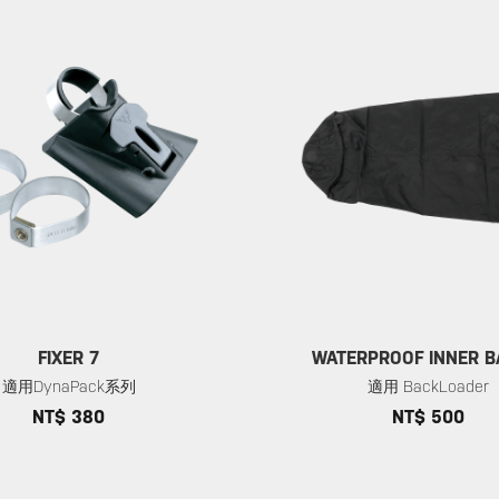
FIXER 7
WATERPROOF INNER B
適用DynaPack系列
適用 BackLoader
NT$ 380
NT$ 500