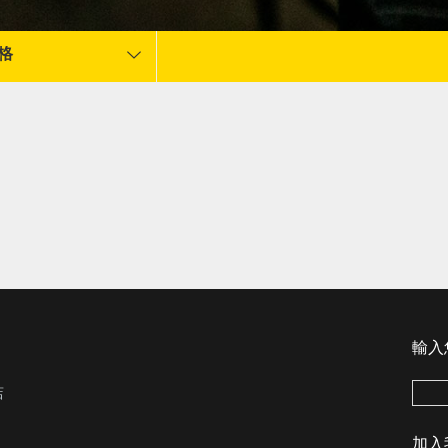
格
輸入
店
加入