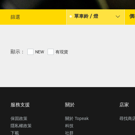
單車鈴 / 燈
價
篩選
顯示：
NEW
有現貨
服務支援
關於
店家
保固政策
關於 Topeak
尋找商
隱私權政策
科技
下載
社群