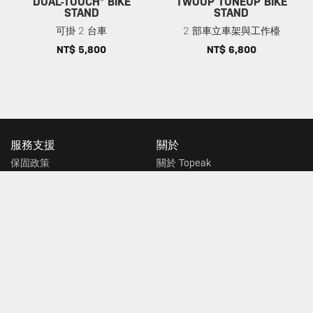
DUAL-TOUCH® BIKE
TWOUP TUNEUP BIKE
STAND
STAND
可掛 2 台車
2 部車立車架與工作檯
NT$ 5,800
NT$ 6,800
服務支援
關於
保固政策
關於 Topeak
隱私權政策
科技
下載
社群
常見問題
車隊
聯絡當地代理商
店家
尋找商店
輸入您的信箱接收最新的TOPEAK消息