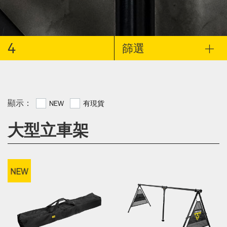
4
篩選
顯示：
NEW
有現貨
大型立車架