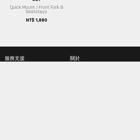
Quick Mount / Front Fork &
Seatstays
NT$ 1,880
服務支援
關於
保固政策
關於 Topeak
隱私權政策
科技
下載
社群
常見問題
車隊
聯絡當地代理商
店家
尋找商店
輸入您的信箱接收最新的TOPEAK消息