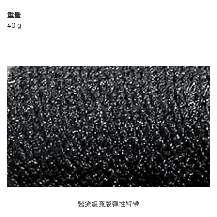
重量
40 g
醫療級寬版彈性臂帶