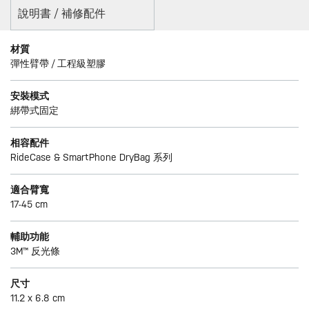
說明書 / 補修配件
材質
彈性臂帶 / 工程級塑膠
安裝模式
綁帶式固定
相容配件
RideCase & SmartPhone DryBag 系列
適合臂寬
17-45 cm
輔助功能
3M™ 反光條
尺寸
11.2 x 6.8 cm