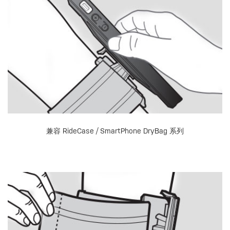
兼容 RideCase / SmartPhone DryBag 系列