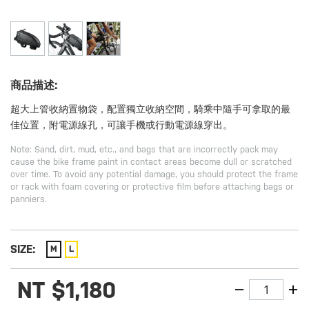
商品描述:
超大上管收納置物袋，配置獨立收納空間，騎乘中隨手可拿取的最
佳位置，附電源線孔，可讓手機或行動電源線穿出。
Note: Sand, dirt, mud, etc., and bags that are incorrectly pack may
cause the bike frame paint in contact areas become dull or scratched
over time. To avoid any potential damage, you should protect the frame
or rack with foam covering or protective film before attaching bags or
panniers.
SIZE:
M
L
NT
$1,180