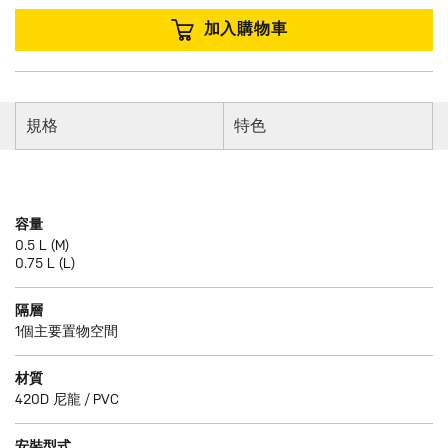
加入購物車
規格
特色
容量
0.5 L (M)
0.75 L (L)
隔層
1個主要置物空間
材質
420D 尼龍 / PVC
安裝型式