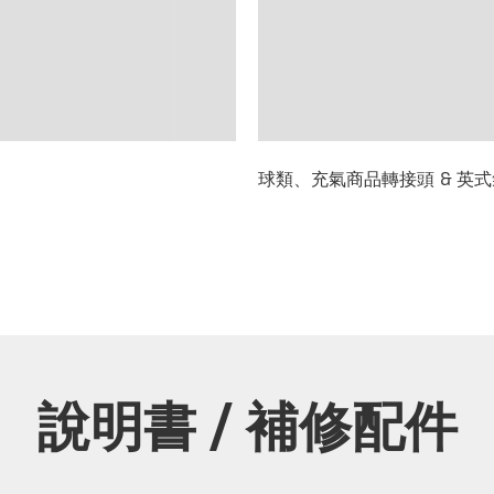
球類、充氣商品轉接頭 & 英
說明書 / 補修配件