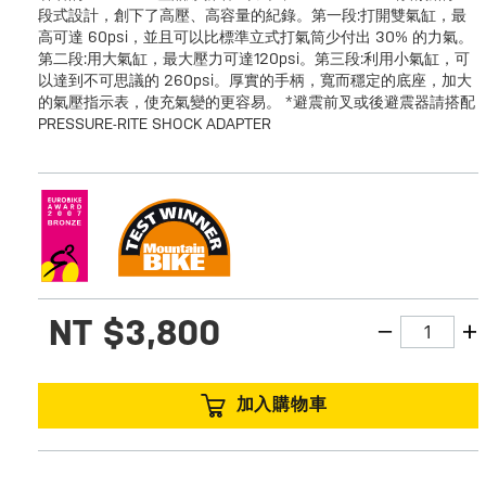
段式設計，創下了高壓、高容量的紀錄。第一段:打開雙氣缸，最
高可達 60psi，並且可以比標準立式打氣筒少付出 30% 的力氣。
第二段:用大氣缸，最大壓力可達120psi。第三段:利用小氣缸，可
以達到不可思議的 260psi。厚實的手柄，寬而穩定的底座，加大
的氣壓指示表，使充氣變的更容易。 *避震前叉或後避震器請搭配
PRESSURE-RITE SHOCK ADAPTER
NT
$3,800
加入購物車