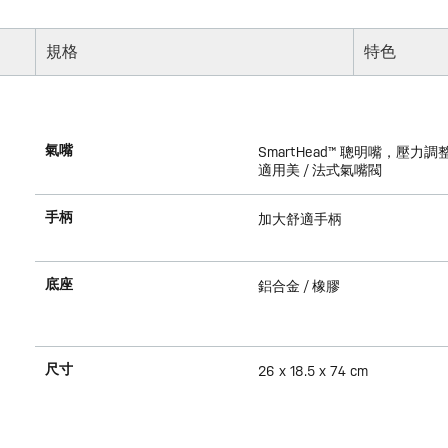
規格
特色
氣嘴
SmartHead™ 聰明嘴，壓力調
適用美 / 法式氣嘴閥
手柄
加大舒適手柄
底座
鋁合金 / 橡膠
尺寸
26 x 18.5 x 74 cm