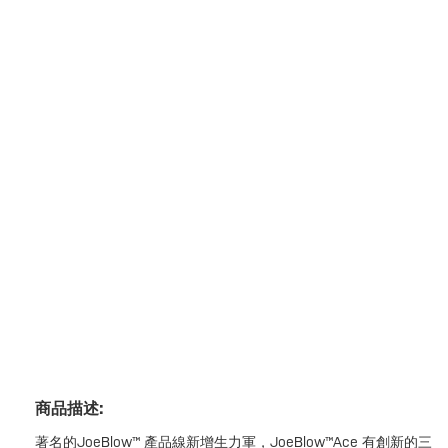
商品描述:
著名的JoeBlow™ 產品線新增生力軍，JoeBlow™Ace 有創新的三