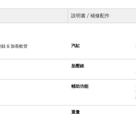
說明書 / 補修配件
汽缸
整鈕 & 加長軟管
胎壓錶
輔助功能
重量