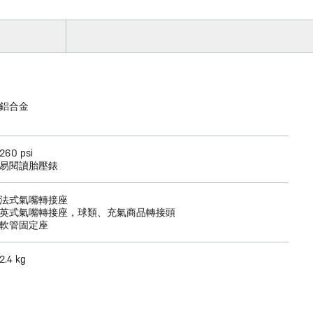
鋁合金
260 psi
易閱讀胎壓錶
法式氣嘴轉接座
英式氣嘴轉接座，球類、充氣商品轉接頭
軟管固定座
2.4 kg