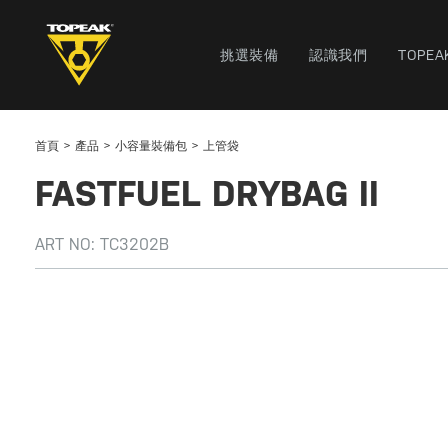
挑選裝備
認識我們
TOPEA
首頁
產品
小容量裝備包
上管袋
FASTFUEL DRYBAG II
ART NO:
TC3202B