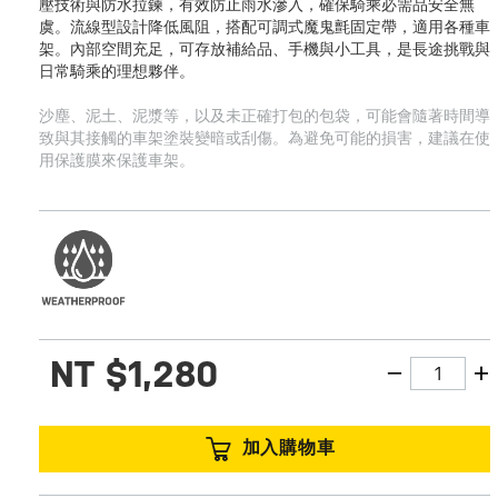
壓技術與防水拉鍊，有效防止雨水滲入，確保騎乘必需品安全無
虞。流線型設計降低風阻，搭配可調式魔鬼氈固定帶，適用各種車
架。內部空間充足，可存放補給品、手機與小工具，是長途挑戰與
日常騎乘的理想夥伴。
沙塵、泥土、泥漿等，以及未正確打包的包袋，可能會隨著時間導
致與其接觸的車架塗裝變暗或刮傷。為避免可能的損害，建議在使
用保護膜來保護車架。
NT
$1,280
加入購物車