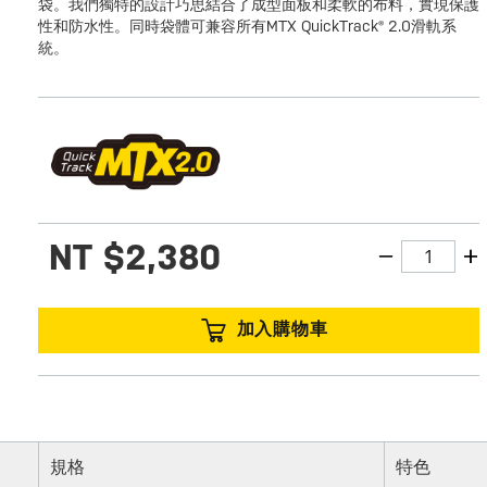
袋。我們獨特的設計巧思結合了成型面板和柔軟的布料，實現保護
性和防水性。同時袋體可兼容所有MTX QuickTrack® 2.0滑軌系
統。
NT
$2,380
加入購物車
規格
特色