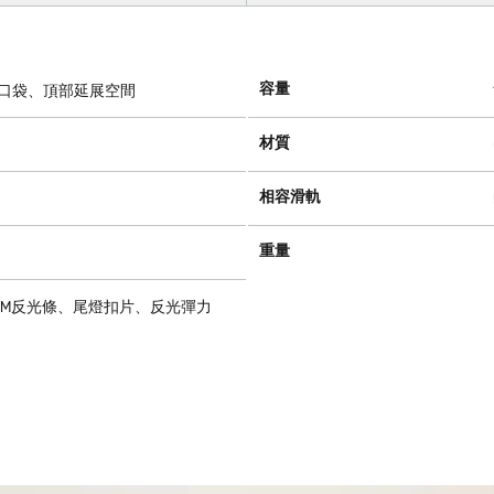
容量
納口袋、頂部延展空間
材質
相容滑軌
重量
3M反光條、尾燈扣片、反光彈力