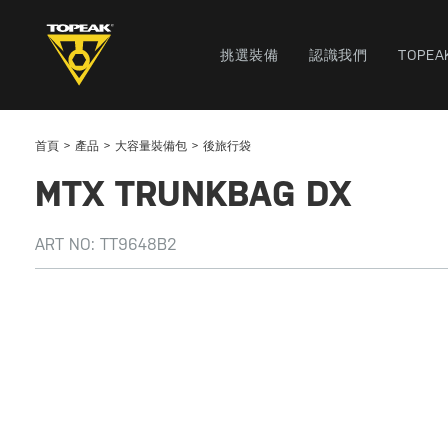
挑選裝備
認識我們
TOPEA
首頁
產品
大容量裝備包
後旅行袋
MTX TRUNKBAG DX
ART NO:
TT9648B2