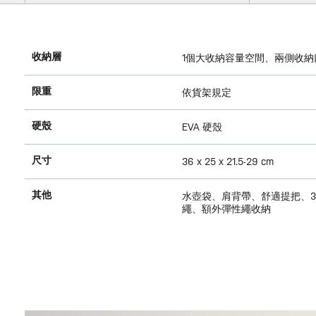
收納層
1個大收納容量空間、兩側收
限重
依貨架規定
硬殼
EVA 硬殼
尺寸
36 x 25 x 21.5-29 cm
其他
水壺袋、肩背帶、舒適提把、
繩、額外彈性繩收納