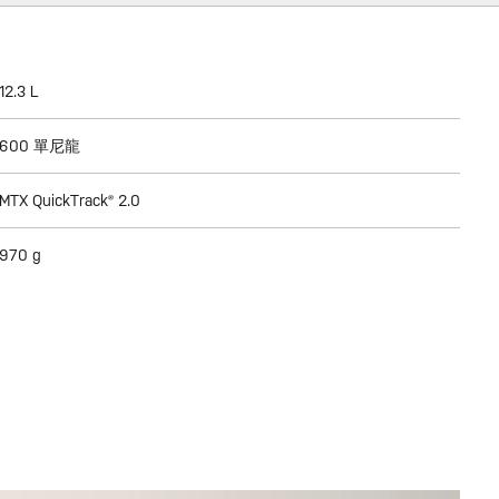
12.3 L
600 單尼龍
MTX QuickTrack® 2.0
970 g