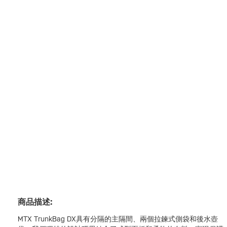
商品描述:
MTX TrunkBag DX具有分隔的主隔間、兩個拉鍊式側袋和後水壺