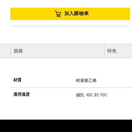
加入購物車
規格
特色
材質
輕量聚乙烯
適用溫度
攝氏 -10C 到 70C