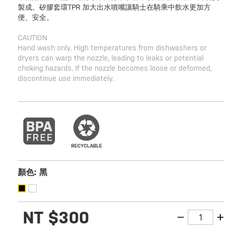
製成。矽膠套環TPR 加大出水噴嘴讓騎士在騎乘中飲水更加方
便、安全。
CAUTION
Hand wash only. High temperatures from dishwashers or
dryers can warp the nozzle, leading to leaks or potential
choking hazards. If the nozzle becomes loose or deformed,
discontinue use immediately.
顏色:
黑
NT
$300