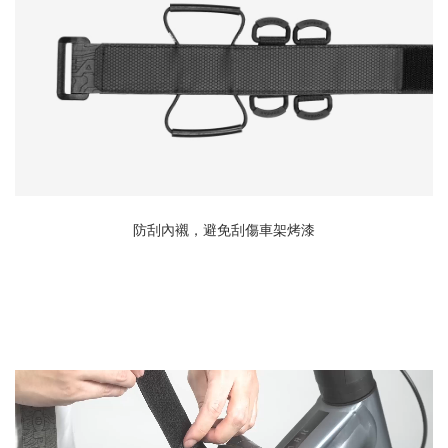
防刮內襯，避免刮傷車架烤漆