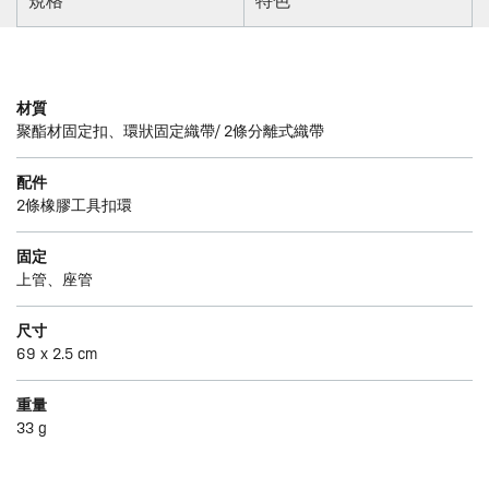
規格
特色
材質
聚酯材固定扣、環狀固定織帶/ 2條分離式織帶
配件
2條橡膠工具扣環
固定
上管、座管
尺寸
69 x 2.5 cm
重量
33 g