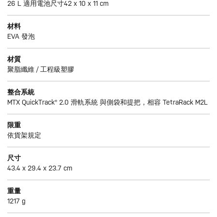
26 L 適用電池尺寸42 x 10 x 11 cm
材料
EVA 發泡
材質
聚脂纖維 / 工程級塑膠
整合系統
MTX QuickTrack® 2.0 滑軌系統 與側袋和提把，相容 TetraRack M2L
限重
依貨架規定
尺寸
43.4 x 29.4 x 23.7 cm
重量
1217 g