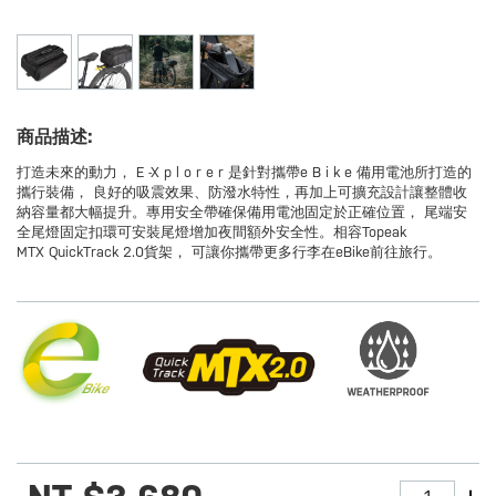
商品描述:
打造未來的動力， E -X p l o r e r 是針對攜帶e B i k e 備用電池所打造的
攜行裝備， 良好的吸震效果、防潑水特性，再加上可擴充設計讓整體收
納容量都大幅提升。專用安全帶確保備用電池固定於正確位置， 尾端安
全尾燈固定扣環可安裝尾燈增加夜間額外安全性。相容Topeak
MTX QuickTrack 2.0貨架， 可讓你攜帶更多行李在eBike前往旅行。