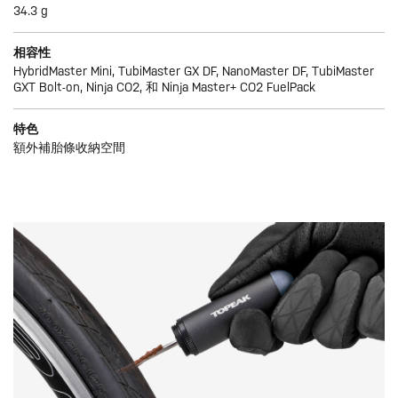
34.3 g
相容性
HybridMaster Mini, TubiMaster GX DF, NanoMaster DF, TubiMaster
GXT Bolt-on, Ninja CO2, 和 Ninja Master+ CO2 FuelPack
特色
額外補胎條收納空間