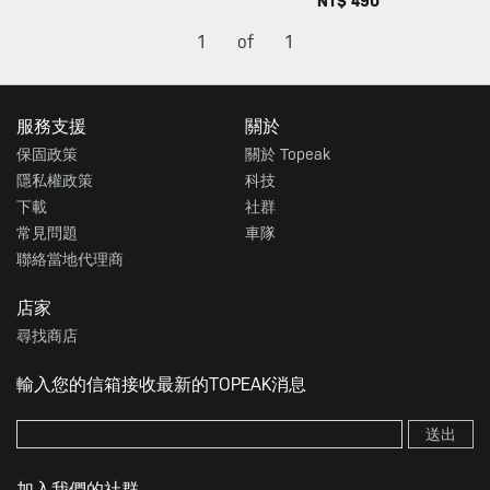
NT$ 490
1
of
1
服務支援
關於
保固政策
關於 Topeak
隱私權政策
科技
下載
社群
常見問題
車隊
聯絡當地代理商
店家
尋找商店
輸入您的信箱接收最新的TOPEAK消息
送出
加入我們的社群