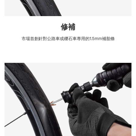
修補
市場首創針對公路車或礫石車專用的1.5mm補胎條