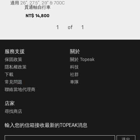
適用 26”, 27.5”, 29” & 700C
貫通軸自行車
NT$ 14,800
1
of
1
服務支援
關於
保固政策
關於 Topeak
隱私權政策
科技
下載
社群
常見問題
車隊
聯絡當地代理商
店家
尋找商店
輸入您的信箱接收最新的TOPEAK消息
送出