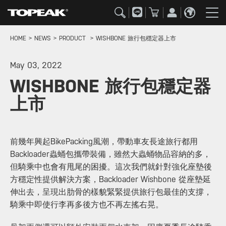
HOME
NEWS
PRODUCT
WISHBONE 旅行包穩定器上市
May 03, 2022
WISHBONE 旅行包穩定器
上市
前幾年興起BikePacking風潮，帶動車友長途旅行都用
Backloader蟲蛹包攜帶裝備，雖然大蟲蛹物品容納的多，
但騎乘中也會有甩尾的困擾。這次我們就針對強化座墊後
方穩定性提供解決方案，Backloader Wishbone 從座墊延
伸出去，呈現出肋骨的樣貌緊緊提供旅行包最佳的支撐，
騎乘中即使行李再多後方也不再左搖右晃。