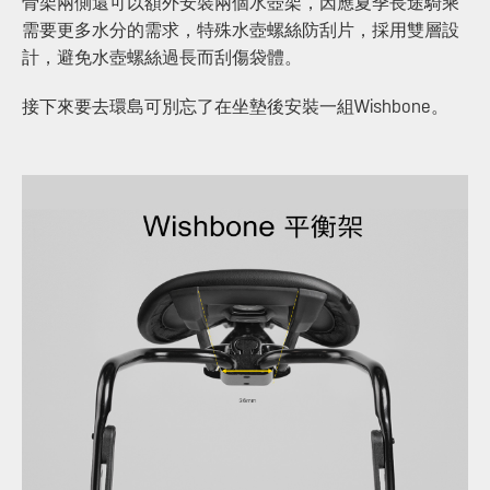
骨架兩側還可以額外安裝兩個水壺架，因應夏季長途騎乘
需要更多水分的需求，特殊水壺螺絲防刮片，採用雙層設
計，避免水壺螺絲過長而刮傷袋體。
接下來要去環島可別忘了在坐墊後安裝一組Wishbone。