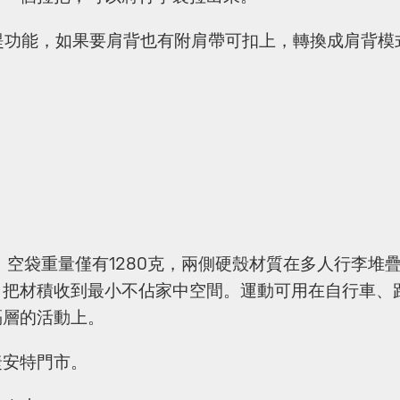
ck提供手提功能，如果要肩背也有附肩帶可扣上，轉換成肩背
，空袋重量僅有1280克，兩側硬殼材質在多人行李堆
，把材積收到最小不佔家中空間。運動可用在自行車、
隔層的活動上。
捷安特門市。