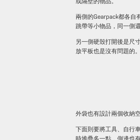
或隔壁的物品。
兩側的Gearpack
跳帶等小物品，同一側
另一側硬殼打開後是尺
放平板也是沒有問題的
外袋也有設計兩個收納空
下面則要將工具、自行
時堆疊多一點，側邊也