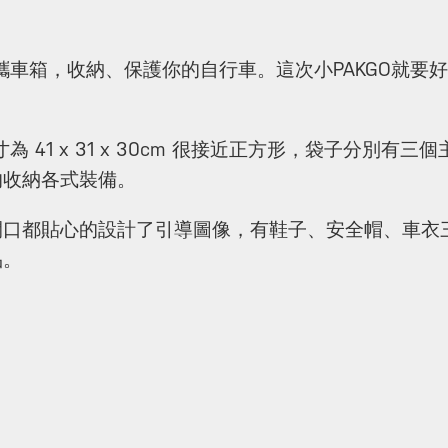
推出攜車箱，收納、保護你的自行車。這次小PAKGO就要
寸為 41 x 31 x 30cm 很接近正方形，袋子分別
的收納各式裝備。
口都貼心的設計了引導圖像，有鞋子、安全帽、車衣三
品。