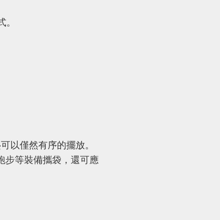
模式。
疊可以僅然有序的擺放。
跑步等裝備攜袋，還可應