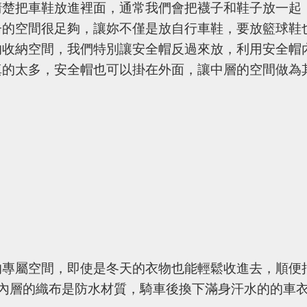
清楚把車鞋放進裡面，通常我們會把襪子和鞋子放一起
子的空間很足夠，讓妳不僅是放自行車鞋，要放籃球鞋
的收納空間，我們特別讓安全帽反過來放，利用安全帽
真的太多，安全帽也可以掛在外面，讓中層的空間做為
的專屬空間，即使是冬天的衣物也能輕鬆收進去，順便
色內層的織布是防水材質，騎車後換下滿身汗水的的車