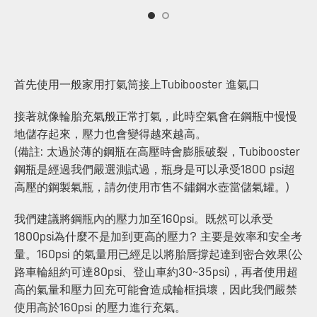
首先使用一般家用打氣筒接上Tubibooster 進氣口
接著就像輪胎充氣般正常打氣，此時空氣會在鋼瓶中慢慢
地儲存起來，壓力也會變得越來越高。
(備註: 太過於薄的鋼瓶在高壓時會膨脹破裂，Tubibooster
鋼瓶是經過我們嚴選測試過，瓶身是可以承受1800 psi超
高壓的鋼製氣瓶，請勿使用市售不鏽鋼水壺當儲氣罐。)
我們建議將鋼瓶內的壓力加至160psi。既然可以承受
1800psi為什麼不是加到更高的壓力? 主要是效率和安全考
量。160psi 的氣量用已經足以將胎唇撐起達到密合效果(公
路車輪組約可達80psi、登山車約30~35psi)，再者使用超
高的氣量和壓力回充可能會造成輪框損壞，因此我們嚴禁
使用高於160psi 的壓力進行充氣。