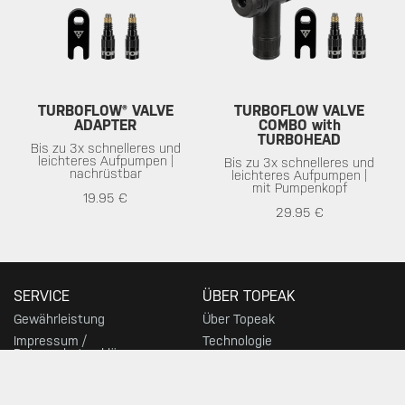
TURBOFLOW® VALVE
TURBOFLOW VALVE
ADAPTER
COMBO with
TURBOHEAD
Bis zu 3x schnelleres und
leichteres Aufpumpen |
Bis zu 3x schnelleres und
nachrüstbar
leichteres Aufpumpen |
mit Pumpenkopf
19.95 €
29.95 €
SERVICE
ÜBER TOPEAK
Gewährleistung
Über Topeak
Impressum /
Technologie
Datenschutzerklärung
Topeak World
Download
Rennteams
Kundenservice