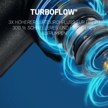
TURBOFLOW®
3X HÖHERER LUFTDURCHFLUSS FÜR BIS ZU
300 % SCHNELLERES UND LEICHTERES
AUFPUMPEN