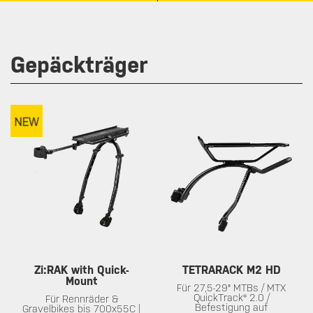
Gepäckträger
Zi:RAK with Quick-
TETRARACK M2 HD
Mount
Für 27,5-29" MTBs / MTX
QuickTrack® 2.0 /
Für Rennräder &
Befestigung auf
Gravelbikes bis 700x55C |