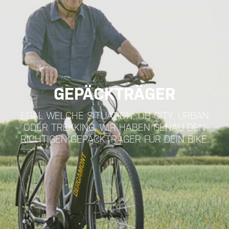
GEPÄCKTRÄGER
EGAL WELCHE SITUATION, OB CITY, URBAN
ODER TREKKING, WIR HABEN GENAU DEN
RICHTIGEN GEPÄCKTRÄGER FÜR DEIN BIKE.