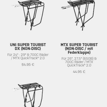
UNI SUPER TOURIST
MTX SUPER TOURIST
DX (NON-DISC)
(NON-DISC / mit
Federklappe)
Für 24" - 29" & 700C Räder
/ MTX QuickTrack® 2.0
Für 26", 27,5" (650B) &
700C Räder / MTX
64.95 €
QuickTrack® 2.0
44.95 €