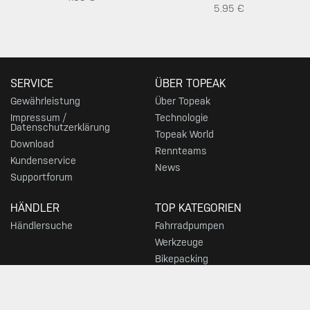
5.95 €
SERVICE
ÜBER TOPEAK
Gewährleistung
Über Topeak
Impressum /
Technologie
Datenschutzerklärung
Topeak World
Download
Rennteams
Kundenservice
News
Supportforum
HÄNDLER
TOP KATEGORIEN
Händlersuche
Fahrradpumpen
Werkzeuge
Bikepacking
Taschen
Gepäckträger
Ständer