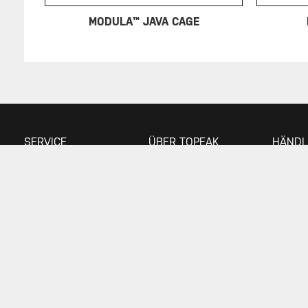
MODULA™ JAVA CAGE
SERVICE
ÜBER TOPEAK
HÄNDL
Gewährleistung
Über Topeak
Händle
Impressum /
Technologie
Datenschutzerklärung
Topeak World
Download
Rennteams
Kundenservice
News
Supportforum
© 2026 Topeak. All Rights Reserved
Your Privacy Choices