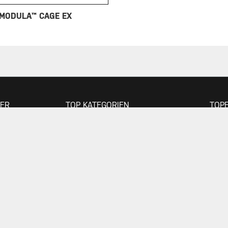
MODULA™ CAGE EX
ER
TOP KATEGORIEN
TOP
rsuche
Fahrradpumpen
Werkzeuge
Bikepacking
SOCI
Taschen
Gepäckträger
Ständer