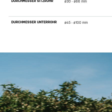
DURCHMESSER SITZROHR
ø30 - ø66 mm
DURCHMESSER UNTERROHR
ø45 - ø100 mm