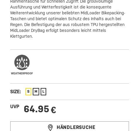
Rahmentasche für schnellen Zugriff. Die großvolumige
Ausführung und Wetterfestigkeit ist die konsequente
Weiterentwicklung unserer beliebten MidLoader Bikepacking-
Taschen und bietet optimalen Schutz des Inhalts auch bei
Regen. Die Befestigung der aus robustem TPU hergestellten
MidLoader DryBag erfolgt besonders leicht mittels
Klettgurten.
SIZE:
S
M
L
64.95
UVP
€
HÄNDLERSUCHE