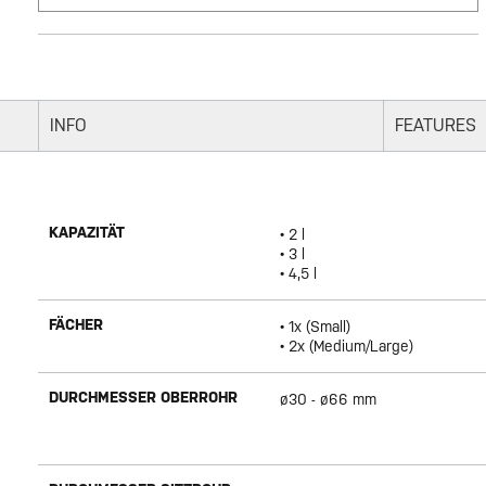
INFO
FEATURES
KAPAZITÄT
• 2 l
• 3 l
• 4,5 l
FÄCHER
• 1x (Small)
• 2x (Medium/Large)
DURCHMESSER OBERROHR
ø30 - ø66 mm