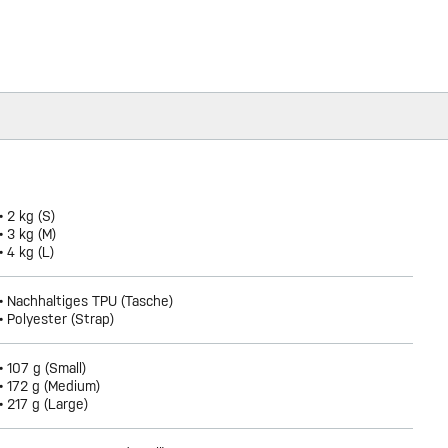
• 2 kg (S)
• 3 kg (M)
• 4 kg (L)
• Nachhaltiges TPU (Tasche)
• Polyester (Strap)
• 107 g (Small)
• 172 g (Medium)
• 217 g (Large)