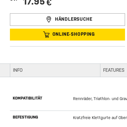
17.95
€
HÄNDLERSUCHE
ONLINE-SHOPPING
INFO
FEATURES
KOMPATIBILITÄT
Rennräder, Triathlon- und Grav
BEFESTIGUNG
Kratzfreie Klettgurte auf Obe