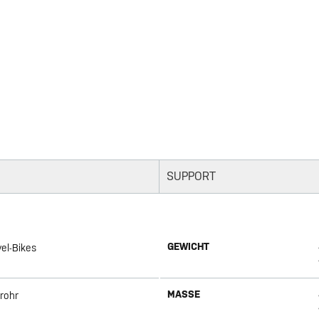
SUPPORT
GEWICHT
el-Bikes
MASSE
rrohr