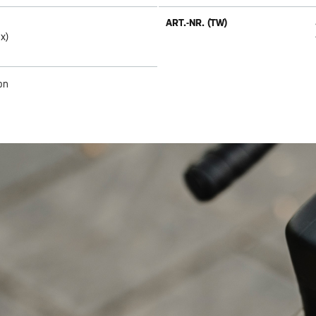
ART.-NR. (TW)
x)
on