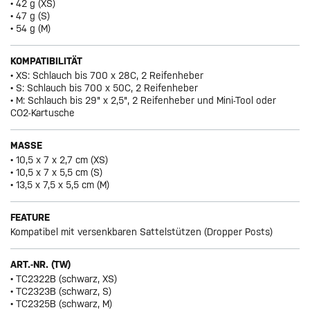
• 42 g (XS)
• 47 g (S)
• 54 g (M)
KOMPATIBILITÄT
• XS: Schlauch bis 700 x 28C, 2 Reifenheber
• S: Schlauch bis 700 x 50C, 2 Reifenheber
• M: Schlauch bis 29" x 2,5", 2 Reifenheber und Mini-Tool oder
CO2-Kartusche
MASSE
• 10,5 x 7 x 2,7 cm (XS)
• 10,5 x 7 x 5,5 cm (S)
• 13,5 x 7,5 x 5,5 cm (M)
FEATURE
Kompatibel mit versenkbaren Sattelstützen (Dropper Posts)
ART.-NR. (TW)
• TC2322B (schwarz, XS)
• TC2323B (schwarz, S)
• TC2325B (schwarz, M)