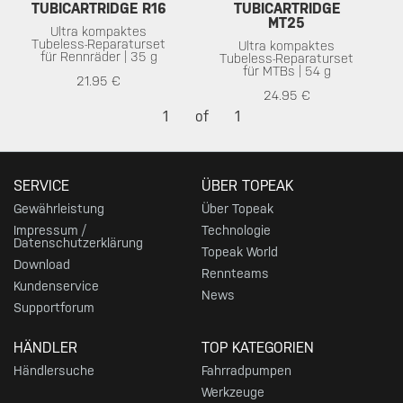
TUBICARTRIDGE R16
TUBICARTRIDGE
MT25
Ultra kompaktes
Tubeless-Reparaturset
Ultra kompaktes
für Rennräder | 35 g
Tubeless-Reparaturset
für MTBs | 54 g
21.95 €
24.95 €
1
of
1
SERVICE
ÜBER TOPEAK
Gewährleistung
Über Topeak
Impressum /
Technologie
Datenschutzerklärung
Topeak World
Download
Rennteams
Kundenservice
News
Supportforum
HÄNDLER
TOP KATEGORIEN
Händlersuche
Fahrradpumpen
Werkzeuge