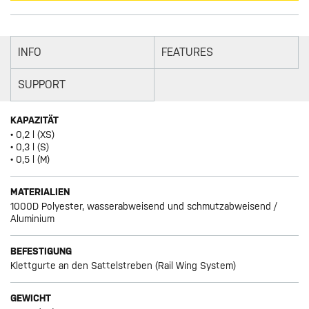
INFO
FEATURES
SUPPORT
KAPAZITÄT
• 0,2 l (XS)
• 0,3 l (S)
• 0,5 l (M)
MATERIALIEN
1000D Polyester, wasserabweisend und schmutzabweisend /
Aluminium
BEFESTIGUNG
Klettgurte an den Sattelstreben (Rail Wing System)
GEWICHT