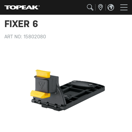
FIXER 6
ART NO:
15802080