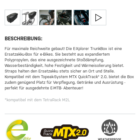
BESCHREIBUNG:
Für maximale Reichweite gebaut! Die E-Xplorer TrunkBox ist eine
Ersatzakku-Box für e-Bikes. Sie besteht aus expandiertem
Polypropylen, das eine ausgezeichnete Stoßdämpfung,
Wasserbeständigkeit, hohe Festigkeit und Wärmeisolierung bietet.
Straps halten den Ersatzakku stets sicher an Ort und Stelle.
Kompatibel mit dem Topeak-System MTX QuickTrack® 2.0, bietet die Box
zudem genügend Platz für Verpflegung, Getränke und Ausrüstung -
perfekt für ausgedehnte E-MTB- Abenteuer!
*kompatibel mit dem TetraRack M2L