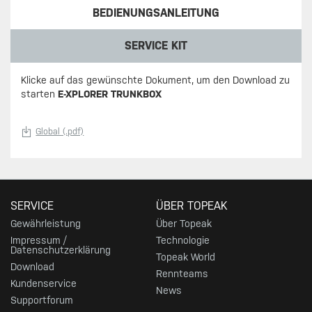
BEDIENUNGSANLEITUNG
SERVICE KIT
Klicke auf das gewünschte Dokument, um den Download zu
starten
E-XPLORER TRUNKBOX
Global (.pdf)
SERVICE
ÜBER TOPEAK
Gewährleistung
Über Topeak
Impressum /
Technologie
Datenschutzerklärung
Topeak World
Download
Rennteams
Kundenservice
News
Supportforum