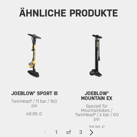
ÄHNLICHE PRODUKTE
JOEBLOW® SPORT III
JOEBLOW®
MOUNTAIN EX
TwinHead® / 11 bar / 160
psi
Speziell für
Mountainbikes /
49.95 €
TwinHead® / 4 bar / 60
psi
39.95 €
1
of
3