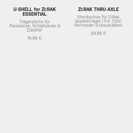
U-SHELL for Zi:RAK
Zi:RAK THRU-AXLE
ESSENTIAL
Steckachse für Zi:Rak
Gepäckträger | Für 700C
Trägerplatte für
Rennräder & Gravel-Bikes
Packsäcke, Schlafsäcke &
Zubehör
29.95 €
19.95 €
SERVICE
ÜBER TOPEAK
Gewährleistung
Über Topeak
Impressum /
Technologie
Datenschutzerklärung
Topeak World
Download
Rennteams
Kundenservice
News
Supportforum
HÄNDLER
TOP KATEGORIEN
Händlersuche
Fahrradpumpen