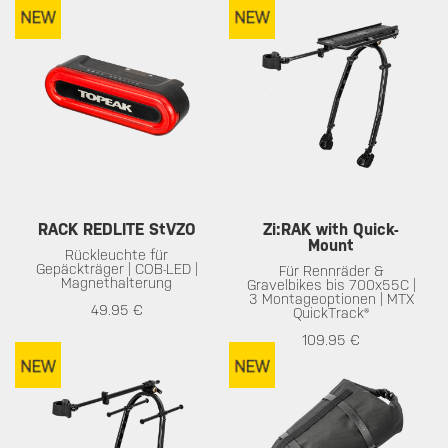
RACK REDLITE StVZO
Zi:RAK with Quick-
Mount
Rückleuchte für
Gepäckträger | COB-LED |
Für Rennräder &
Magnethalterung
Gravelbikes bis 700x55C |
3 Montageoptionen | MTX
49.95 €
QuickTrack®
109.95 €