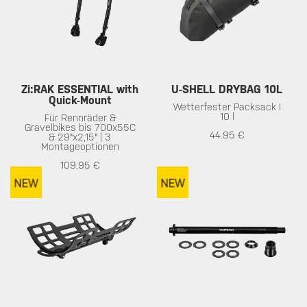
Zi:RAK ESSENTIAL with
U-SHELL DRYBAG 10L
Quick-Mount
Wetterfester Packsack I
10 l
Für Rennräder &
Gravelbikes bis 700x55C
44.95 €
& 29"x2,15" | 3
Montageoptionen
109.95 €