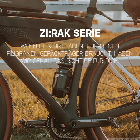
ZI:RAK SERIE
WENN DEIN BIKE–ABENTEUER EINEN
FILIGRANEN GEPÄCKTRÄGER BRAUCHT, HABEN
WIR GENAU DAS RICHTIGE FÜR DICH.