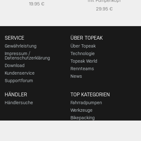
mit Pumpenkopf
19.95 €
29.95 €
SERVICE
ÜBER TOPEAK
Gewährleistung
Über Topeak
Impressum /
Technologie
Datenschutzerklärung
Topeak World
Download
Rennteams
Kundenservice
News
Supportforum
HÄNDLER
TOP KATEGORIEN
Händlersuche
Fahrradpumpen
Werkzeuge
Bikepacking
Taschen
Gepäckträger
Ständer