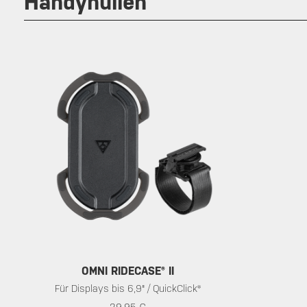
Handyhüllen
OMNI RIDECASE® II
Für Displays bis 6,9" / QuickClick®
29.95 €