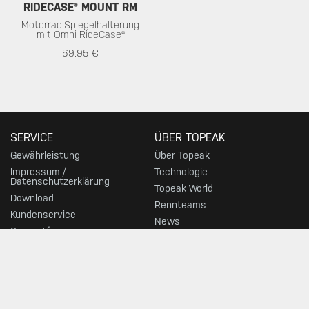
RIDECASE® MOUNT RM
Motorrad-Spiegelhalterung
mit Omni RideCase®
69.95 €
SERVICE
ÜBER TOPEAK
Gewährleistung
Über Topeak
Impressum /
Technologie
Datenschutzerklärung
Topeak World
Download
Rennteams
Kundenservice
News
Supportforum
HÄNDLER
TOP KATEGORIEN
Händlersuche
Fahrradpumpen
Werkzeuge