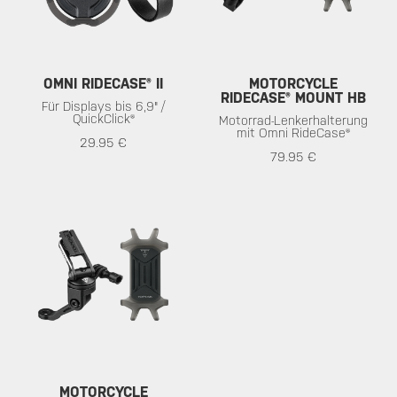
OMNI RIDECASE® II
MOTORCYCLE
RIDECASE® MOUNT HB
Für Displays bis 6,9" /
QuickClick®
Motorrad-Lenkerhalterung
mit Omni RideCase®
29.95 €
79.95 €
MOTORCYCLE